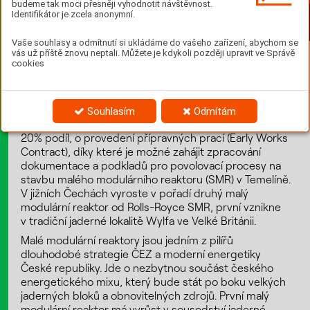
budeme tak moci přesněji vyhodnotit návštěvnost.
Identifikátor je zcela anonymní.
Vaše souhlasy a odmítnutí si ukládáme do vašeho zařízení, abychom se
vás už příště znovu neptali. Můžete je kdykoli později upravit ve Správě
cookies
ČEZ podepsal 24. dubna s českým státem
memorandum o spolupráci při přípravě prvního
malého modulárního reaktoru (SMR). Ve stejný den
navíc ČEZ podepsal také důležitou smlouvu s britskou
Souhlasím
Odmítám
společností Rolls-Royce SMR, ve které má přibližně
20% podíl, o provedení přípravných prací (Early Works
Contract), díky které je možné zahájit zpracování
dokumentace a podkladů pro povolovací procesy na
stavbu malého modulárního reaktoru (SMR) v Temelíně.
V jižních Čechách vyroste v pořadí druhý malý
modulární reaktor od Rolls-Royce SMR, první vznikne
v tradiční jaderné lokalitě Wylfa ve Velké Británii.
Malé modulární reaktory jsou jedním z pilířů
dlouhodobé strategie ČEZ a moderní energetiky
České republiky. Jde o nezbytnou součást českého
energetického mixu, který bude stát po boku velkých
jaderných bloků a obnovitelných zdrojů. První malý
modulární reaktor má vyrůst v sousedství jaderné