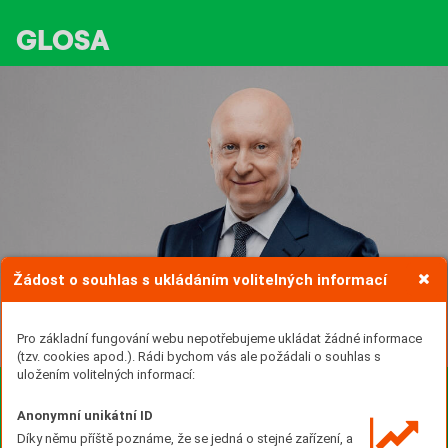
GLOSA
Žádost o souhlas s ukládáním volitelných informací
Pro základní fungování webu nepotřebujeme ukládat žádné informace
(tzv. cookies apod.). Rádi bychom vás ale požádali o souhlas s
uložením volitelných informací:
Milé kolegyně, milí kolegové,
Anonymní unikátní ID
energetika v Evropě se mění rychleji než kdy dřív –
Díky němu příště poznáme, že se jedná o stejné zařízení, a