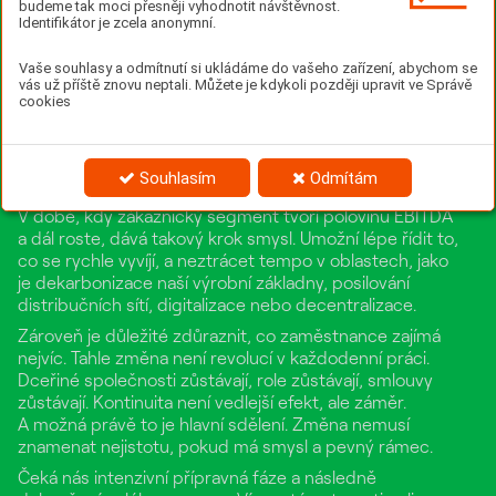
a kdo nechce zůstat pozadu, musí reagovat. Přicházíme
budeme tak moci přesněji vyhodnotit návštěvnost.
Identifikátor je zcela anonymní.
s krokem, který na první pohled může působit
technicky, ale ve skutečnosti říká to podstatné: chceme
Vaše souhlasy a odmítnutí si ukládáme do vašeho zařízení, abychom se
být silnější, přehlednější a připravení na budoucnost.
vás už příště znovu neptali. Můžete je kdykoli později upravit ve Správě
cookies
Vyčlenění zákaznických aktivit do nové dceřiné
společnosti není jen organizační úprava. Je to způsob,
jak dát jednotlivým částem firmy větší prostor
vyniknout, lépe reagovat na tlak trhu i očekávání
Souhlasím
Odmítám
investorů a zároveň využít nové možnosti financování.
V době, kdy zákaznický segment tvoří polovinu EBITDA
a dál roste, dává takový krok smysl. Umožní lépe řídit to,
co se rychle vyvíjí, a neztrácet tempo v oblastech, jako
je dekarbonizace naší výrobní základny, posilování
distribučních sítí, digitalizace nebo decentralizace.
Zároveň je důležité zdůraznit, co zaměstnance zajímá
nejvíc. Tahle změna není revolucí v každodenní práci.
Dceřiné společnosti zůstávají, role zůstávají, smlouvy
zůstávají. Kontinuita není vedlejší efekt, ale záměr.
A možná právě to je hlavní sdělení. Změna nemusí
znamenat nejistotu, pokud má smysl a pevný rámec.
Čeká nás intenzivní přípravná fáze a následně