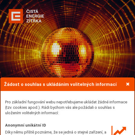
Žádost o souhlas s ukládáním volitelných informací
Pro základní fungování webu nepotřebujeme ukládat žádné informace
(tzv. cookies apod.). Rádi bychom vás ale požádali o souhlas s
uložením volitelných informací:
Anonymní unikátní ID
Díky němu příště poznáme, že se jedná o stejné zařízení, a