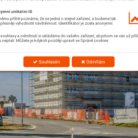
ymní unikátní ID
němu příště poznáme, že se jedná o stejné zařízení, a budeme tak
přesněji vyhodnotit návštěvnost. Identifikátor je zcela anonymní.
souhlasy a odmítnutí si ukládáme do vašeho zařízení, abychom se vás už příš
 neptali. Můžete je kdykoli později upravit ve Správě cookies
Souhlasím
Odmítám