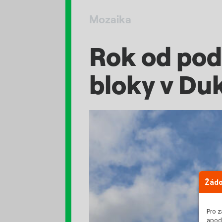
Mozaika
Rok od pod
bloky v Du
Žádo
Pro z
apod.