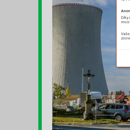
Anon
Díky 
moci 
Vaše 
znovu