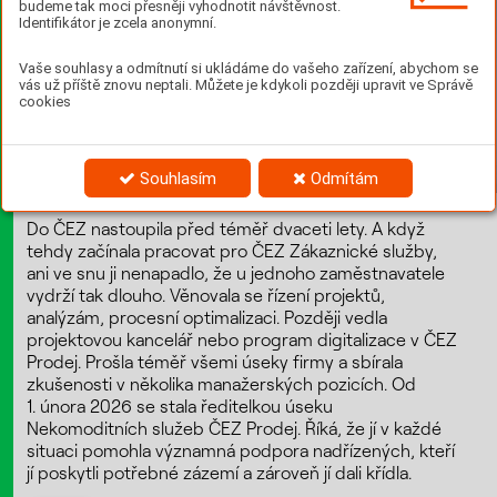
budeme tak moci přesněji vyhodnotit návštěvnost.
Identifikátor je zcela anonymní.
Vaše souhlasy a odmítnutí si ukládáme do vašeho zařízení, abychom se
vás už příště znovu neptali. Můžete je kdykoli později upravit ve Správě
cookies
Souhlasím
Odmítám
Do ČEZ nastoupila před téměř dvaceti lety. A když
tehdy začínala pracovat pro ČEZ Zákaznické služby,
ani ve snu ji nenapadlo, že u jednoho zaměstnavatele
vydrží tak dlouho. Věnovala se řízení projektů,
analýzám, procesní optimalizaci. Později vedla
projektovou kancelář nebo program digitalizace v ČEZ
Prodej. Prošla téměř všemi úseky firmy a sbírala
zkušenosti v několika manažerských pozicích. Od
1. února 2026 se stala ředitelkou úseku
Nekomoditních služeb ČEZ Prodej. Říká, že jí v každé
situaci pomohla významná podpora nadřízených, kteří
jí poskytli potřebné zázemí a zároveň jí dali křídla.