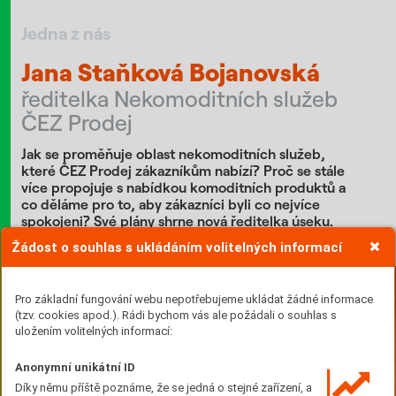
Jedna z nás
Jana Staňková Bojanovská
ředitelka Nekomoditních služeb
ČEZ Prodej
Jak se proměňuje oblast nekomoditních služeb,
které ČEZ Prodej zákazníkům nabízí? Proč se stále
více propojuje s nabídkou komoditních produktů a
co děláme pro to, aby zákazníci byli co nejvíce
spokojeni? Své plány shrne nová ředitelka úseku.
Text: Kateřina Militká Foto: Martin Malý
Žádost o souhlas s ukládáním volitelných informací
Pro základní fungování webu nepotřebujeme ukládat žádné informace
(tzv. cookies apod.). Rádi bychom vás ale požádali o souhlas s
uložením volitelných informací:
Anonymní unikátní ID
Díky němu příště poznáme, že se jedná o stejné zařízení, a