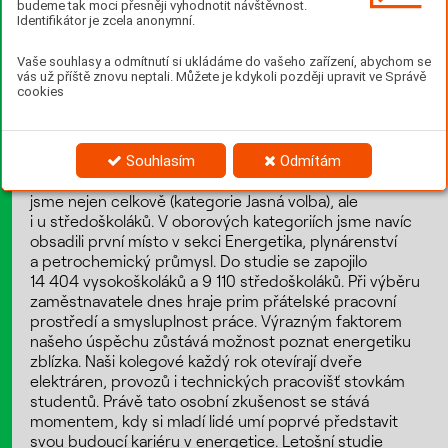
budeme tak moci přesněji vyhodnotit návštěvnost.
Identifikátor je zcela anonymní.
23 514
Vaše souhlasy a odmítnutí si ukládáme do vašeho zařízení, abychom se
Do studie TOP Zaměstnavatelé 2026 se zapojilo
vás už příště znovu neptali. Můžete je kdykoli později upravit ve Správě
cookies
23 514 středoškolských a vysokoškolských studentů.
Skupina ČEZ opět obhájila první místo v prestižní
Souhlasím
Odmítám
studii TOP Zaměstnavatelé 2026. Zůstáváme tak
nejžádanějším zaměstnavatelem napříč obory. Zvítězili
jsme nejen celkově (kategorie Jasná volba), ale
i u středoškoláků. V oborových kategoriích jsme navíc
obsadili první místo v sekci Energetika, plynárenství
a petrochemický průmysl. Do studie se zapojilo
14 404 vysokoškoláků a 9 110 středoškoláků. Při výběru
zaměstnavatele dnes hraje prim přátelské pracovní
prostředí a smysluplnost práce. Výrazným faktorem
našeho úspěchu zůstává možnost poznat energetiku
zblízka. Naši kolegové každý rok otevírají dveře
elektráren, provozů i technických pracovišť stovkám
studentů. Právě tato osobní zkušenost se stává
momentem, kdy si mladí lidé umí poprvé představit
svou budoucí kariéru v energetice. Letošní studie