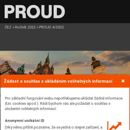
ČEZ
»
Ročník 2022
»
PROUD 4/2022
Žádost o souhlas s ukládáním volitelných informací
Pro základní fungování webu nepotřebujeme ukládat žádné informace
(tzv. cookies apod.). Rádi bychom vás ale požádali o souhlas s
uložením volitelných informací:
Anonymní unikátní ID
Díky němu příště poznáme, že se jedná o stejné zařízení, a