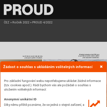
ČEZ
»
Ročník 2022
»
PROUD 4/2022
Mladoboleslav
skou čet
u PPN jsme 
po prohlídce no
vého záz
emí zastihli 
Leoš V
rábel v no
vých šatnách čety 
před odjez
dem na další úkol.
práce pod napětím v Dr
ažicích.
Žádost o souhlas s ukládáním volitelných informací
Pro základní fungování webu nepotřebujeme ukládat žádné informace
(tzv. cookies apod.). Rádi bychom vás ale požádali o souhlas s
uložením volitelných informací:
Anonymní unikátní ID
Díky němu příště poznáme, že se jedná o stejné zařízení, a