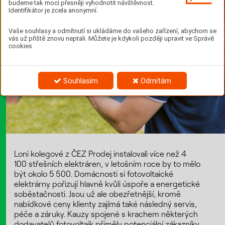
budeme tak moci přesněji vyhodnotit návštěvnost.
Identifikátor je zcela anonymní.
Vaše souhlasy a odmítnutí si ukládáme do vašeho zařízení, abychom se
vás už příště znovu neptali. Můžete je kdykoli později upravit ve Správě
cookies
Souhlasím
Odmítám
Loni kolegové z ČEZ Prodej instalovali více než 4
100 střešních elektráren, v letošním roce by to mělo
být okolo 5 500. Domácnosti si fotovoltaické
elektrárny pořizují hlavně kvůli úspoře a energetické
soběstačnosti. Jsou už ale obezřetnější, kromě
nabídkové ceny klienty zajímá také následný servis,
péče a záruky. Kauzy spojené s krachem některých
dodavatelů fotovoltaik přiměly potenciální zákazníky