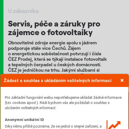
U zákazníka
Servis, péče a záruky pro
zájemce o fotovoltaiky
Obnovitelné zdroje energie spolu s jádrem
podporuje stále více Čechů. Zájem
o energetickou soběstačnost potvrzují i čísla
ČEZ Prodej, která se týkají instalace fotovoltaik
a tepelných čerpadel u českých domácností.
ČEZ je jedničkou na trhu. Jakými službami si
získává klienty v oblasti technologií?
Žádost o souhlas s ukládáním volitelných informací
Text: Kateřina Militká Foto: Jan Malý
Pro základní fungování webu nepotřebujeme ukládat žádné informace
(tzv. cookies apod.). Rádi bychom vás ale požádali o souhlas s
uložením volitelných informací:
Anonymní unikátní ID
Díky němu příště poznáme, že se jedná o stejné zařízení, a