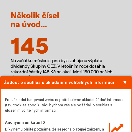
Několik čísel
na úvod...
145
Na začátku měsíce srpna byla zahájena výplata
dividendy Skupiny ČEZ. V letošním roce dosáhla
rekordní částky 145 Kč na akcii. Mezi 150 000 našich
akcionářů tak rozdělujeme 78 mld. Kč, majoritnímu
Žádost o souhlas s ukládáním volitelných informací
vlastníkovi, České republice, jsme zaslali na účet více než
54 miliard Kč.
17,2
Pro základní fungování webu nepotřebujeme ukládat žádné informace
(tzv. cookies apod.). Rádi bychom vás ale požádali o souhlas s
uložením volitelných informací:
Výroba elektřiny z jaderných a obnovitelných zdrojů
Anonymní unikátní ID
v prvním pololetí roku 2023 meziročně vzrostla o 2 %
Díky němu příště poznáme, že se jedná o stejné zařízení, a
a dosáhla výše 17,2 TWh. Výroba elektřiny z uhelných