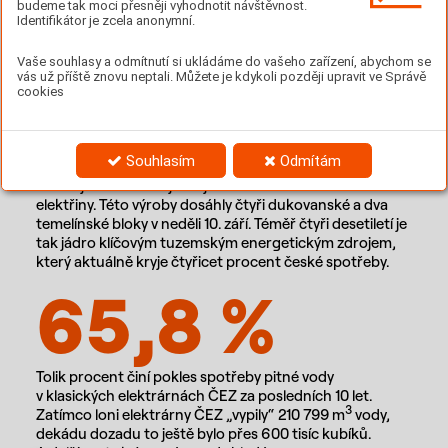
budeme tak moci přesněji vyhodnotit návštěvnost.
zdrojů ve stejném období klesla o 22 % na 7,8 TWh, což
Identifikátor je zcela anonymní.
znamená historicky nejmenší podíl výroby elektřiny
z uhelných zdrojů ve výši 27 %.
Vaše souhlasy a odmítnutí si ukládáme do vašeho zařízení, abychom se
vás už příště znovu neptali. Můžete je kdykoli později upravit ve Správě
800
cookies
Souhlasím
Odmítám
České jádro dodalo jubilejních 800 TWh bezemisní
elektřiny. Této výroby dosáhly čtyři dukovanské a dva
temelínské bloky v neděli 10. září. Téměř čtyři desetiletí je
tak jádro klíčovým tuzemským energetickým zdrojem,
který aktuálně kryje čtyřicet procent české spotřeby.
65,8 %
Tolik procent činí pokles spotřeby pitné vody
v klasických elektrárnách ČEZ za posledních 10 let.
3
Zatímco loni elektrárny ČEZ „vypily“ 210 799 m
vody,
dekádu dozadu to ještě bylo přes 600 tisíc kubíků.