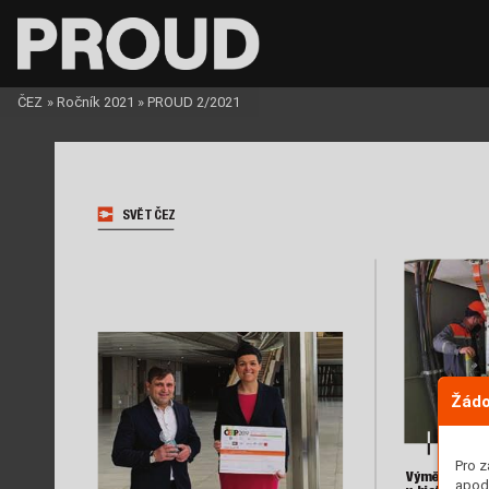
ČEZ
»
Ročník 2021
»
PROUD 2/2021
SVĚT ČEZ
Žádo
Pro z
Výměna trans
apod.