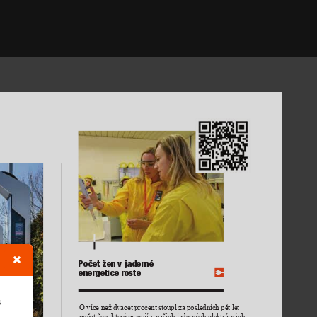
Počet žen v jaderné 
energetice roste
s
O více než dvacet procent 
stoupl za posledních pět let 
počet žen, které pracují v 
našich jaderných elektrárnách. 