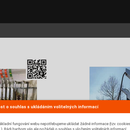
st o souhlas s ukládáním volitelných informací
ákladní fungování webu nepotřebujeme ukládat žádné informace (tzv. cookie
formátorů 
). Rádi bychom vás ale požádali o souhlas s uložením volitelných informací: