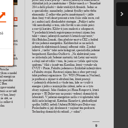
Aktuálně jich je zaměstnáno v 
Dukovanech a v T
emelíně 
284 a další působí v 
dodavatelských rmách. Jedná se 
o specialistky
, manažerky
, jaderné fyzičky nebo třeba 
ekonomky
. 
Z celkového počtu zaměstnanců v jádře 
ní 
dnes ženy tvoří deset procent 
a toto číslo stále roste, což 
je i ambicí naší dlouhodobé 
strategie. „Pohlaví nebo 
věk nerozhodují o tom, zda 
člověk u nás získá práci 
a rozvíjí kariéru. Klíčové jsou 
znalosti a schopnosti. 
V posledních 
letech registrujeme rostoucí zájem žen 
tě
ter 
Auto 
také v rámci jaderných maturit 
či letních univerzit,“ 
pro svou 
říká Bohdan Zronek, člen představenstva 
ČEZ a ředitel 
ocí 
společnosti 
divize jaderná ener
getika. Každoročně se na našich 
ýstavbu 
a servis 
jaderných elektrárnách konají odborné stáže. 
Z jedné 
pobočkách 
takové „vzešla“ také naše kolegyně, 
specialistka jaderné 
ter 
Auto 
CZ.
bezpečnosti Karolína Osičková. „Na elektrárně 
jsem 
ví Porsche 
na
se zúčastnila jak Jaderné maturity
, tak Letní univerzity 
urbo nabíjecích 
a obojí mě utvrdilo v 
tom, že jsem se vydala správným 
ožiště 
směrem,“ říká s úsměvem Karolína, 
která vystudovala 
ohly 
v každou 
ČVUT v 
Praze, Fakultu jadernou a fyzikálně inženýrskou 
Porsche 
a Fakultu strojní. Rostoucí zájem 
žen o obor potvrzují 
výkon a 
model
také profesní or
ganizace. Tzv
. WIN (W
omen in Nuclear), 
il ener
gii na 
je profesní a zájmové sdružení 
žen, které pracují 
m speciální 
v jaderných oblastech a všude 
tam, kde se využívá 
C 
Box 
energie z 
jádra a ionizujícího záření, nebo se o tyto 
 a zprovoznění 
obory zajímají. Jeho členkou je 
i Hana Roupcová, která 
erá se rovněž 
pracuje v JE Dukovany na 
pozici vedoucí chemických 
vý box, 
který
laboratoří. V
 jaderné ener
getice našla své uplatnění také 
ze sítě, 
se 
další naše kolegyně, Kateřina Kunešová, 
předsedkyně 
 a celkově 
spolku JARO, neboli JAderní ROdiče 
pro Dukovany
. 
nům 
Poslechněte si její zkušenosti v 
zajímavém podcastu 
T
echnolog chemických režimů „v sukni“.
9