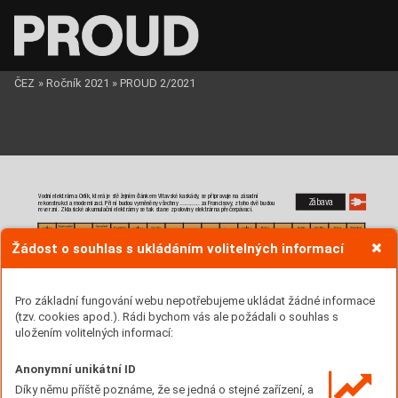
ČEZ
»
Ročník 2021
»
PROUD 2/2021
Vodní elektrárna Orlík,
 která je stěžejním č
lánkem Vltavské kaskády
,
 se připravuje na zásadní 
Zábava
rekonstrukci a modernizaci.
 Při ní budou vyměněny všechn
y .............
 za Francisovy
, ztoho dvě budou 
reverzní.
 Zklasické akumulační elektrárny se tak stane zpolovin
y elektrárna přečerpávací.
Žádost o souhlas s ukládáním volitelných informací
Pro základní fungování webu nepotřebujeme ukládat žádné informace
(tzv. cookies apod.). Rádi bychom vás ale požádali o souhlas s
uložením volitelných informací:
Anonymní unikátní ID
Díky němu příště poznáme, že se jedná o stejné zařízení, a
•