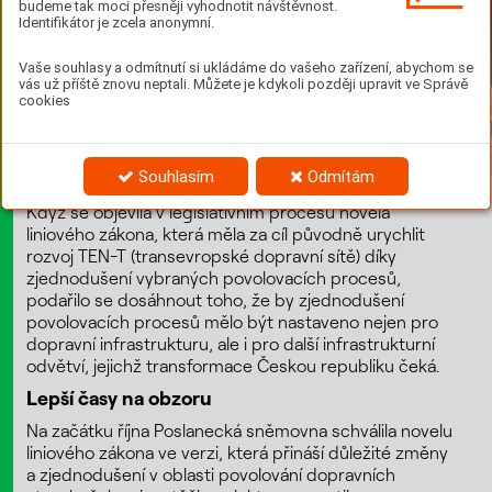
budeme tak moci přesněji vyhodnotit návštěvnost.
Identifikátor je zcela anonymní.
Vaše souhlasy a odmítnutí si ukládáme do vašeho zařízení, abychom se
vás už příště znovu neptali. Můžete je kdykoli později upravit ve Správě
cookies
Souhlasím
Odmítám
Když se objevila v legislativním procesu novela
liniového zákona, která měla za cíl původně urychlit
rozvoj TEN-T (transevropské dopravní sítě) díky
zjednodušení vybraných povolovacích procesů,
podařilo se dosáhnout toho, že by zjednodušení
povolovacích procesů mělo být nastaveno nejen pro
dopravní infrastrukturu, ale i pro další infrastrukturní
odvětví, jejichž transformace Českou republiku čeká.
Lepší časy na obzoru
Na začátku října Poslanecká sněmovna schválila novelu
liniového zákona ve verzi, která přináší důležité změny
a zjednodušení v oblasti povolování dopravních