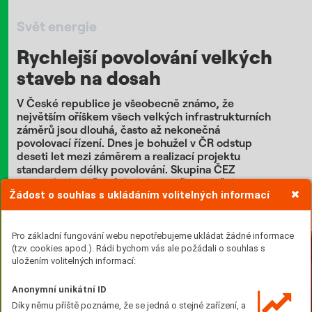
Svět energie
Rychlejší povolování velkých
staveb na dosah
V České republice je všeobecně známo, že
největším oříškem všech velkých infrastrukturních
záměrů jsou dlouhá, často až nekonečná
povolovací řízení. Dnes je bohužel v ČR odstup
deseti let mezi záměrem a realizací projektu
standardem délky povolování. Skupina ČEZ
vstoupila do veřejných debat s cílem změnit to
Žádost o souhlas s ukládáním volitelných informací
k lepšímu.
Text: Zuzana Krejčiříková Foto: Shutterstock
Pro základní fungování webu nepotřebujeme ukládat žádné informace
(tzv. cookies apod.). Rádi bychom vás ale požádali o souhlas s
uložením volitelných informací:
Anonymní unikátní ID
Díky němu příště poznáme, že se jedná o stejné zařízení, a