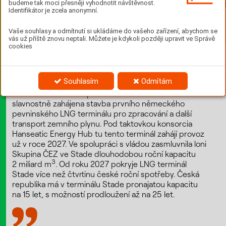
budeme tak moci přesněji vyhodnotit návštěvnost.
Identifikátor je zcela anonymní.
Vaše souhlasy a odmítnutí si ukládáme do vašeho zařízení, abychom se
vás už příště znovu neptali. Můžete je kdykoli později upravit ve Správě
cookies
Česká republika pokračuje v posilování energetické
soběstačnosti, jejímž základem je omezování
Souhlasím
Odmítám
energetické závislosti na Rusku. Na konci června byla
nedaleko Hamburku při ústí Labe do Severního moře
slavnostně zahájena stavba prvního německého
pevninského LNG terminálu pro zpracování a další
transport zemního plynu. Pod taktovkou konsorcia
Hanseatic Energy Hub tu tento terminál zahájí provoz
už v roce 2027. Ve spolupráci s vládou zasmluvnila loni
Skupina ČEZ ve Stade dlouhodobou roční kapacitu
3
2 miliard m
. Od roku 2027 pokryje LNG terminál
Stade více než čtvrtinu české roční spotřeby. Česká
republika má v terminálu Stade pronajatou kapacitu
na 15 let, s možností prodloužení až na 25 let.