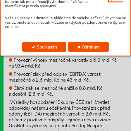
budeme tak moci přesněji vyhodnotit návštěvnost.
Identifikátor je zcela anonymní.
V prvním čtvrtletí jsme vydělali 12,8 mld.
Kč
Vaše souhlasy a odmítnutí si ukládáme do vašeho zařízení, abychom se
vás už příště znovu neptali. Můžete je kdykoli později upravit ve Správě
cookies
Dne 15. května byly zveřejněny hospodářské výsledky
Skupiny ČEZ za I. čtvrtletí 2025.
Hospodářské výsledky Skupiny ČEZ za I.
Souhlasím
Odmítám
čtvrtletí se vyvíjely takto:
●
Provozní výnosy meziročně vzrostly o 6,0 mld. Kč
na 93,4 mld. Kč.
●
Provozní zisk před odpisy (EBITDA) vzrostl
meziročně o 2,6 mld. Kč na 43 mld. Kč.
●
Čistý zisk se meziročně snížil o 0,8 mld. Kč
a dosáhl 12,8 mld. Kč.
„Výsledky hospodaření Skupiny ČEZ za I. čtvrtletí
odpovídají našemu očekávání. Provozní zisk před
odpisy (EBITDA) meziročně vzrostl o 2,6 mld. Kč,
přičemž pozitivně přispěly zejména nová akvizice
GasNet a výsledky segmentu Prodej. Naopak