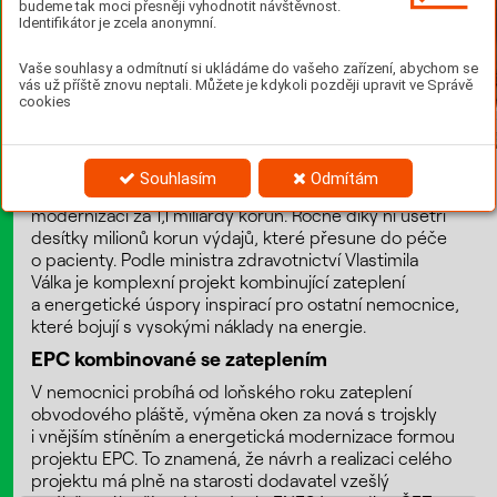
budeme tak moci přesněji vyhodnotit návštěvnost.
Identifikátor je zcela anonymní.
Vaše souhlasy a odmítnutí si ukládáme do vašeho zařízení, abychom se
vás už příště znovu neptali. Můžete je kdykoli později upravit ve Správě
cookies
Souhlasím
Odmítám
Nemocnice Na Homolce zahájila v loňském roce
modernizaci za 1,1 miliardy korun. Ročně díky ní ušetří
desítky milionů korun výdajů, které přesune do péče
o pacienty. Podle ministra zdravotnictví Vlastimila
Válka je komplexní projekt kombinující zateplení
a energetické úspory inspirací pro ostatní nemocnice,
které bojují s vysokými náklady na energie.
EPC kombinované se zateplením
V nemocnici probíhá od loňského roku zateplení
obvodového pláště, výměna oken za nová s trojskly
i vnějším stíněním a energetická modernizace formou
projektu EPC. To znamená, že návrh a realizaci celého
projektu má plně na starosti dodavatel vzešlý