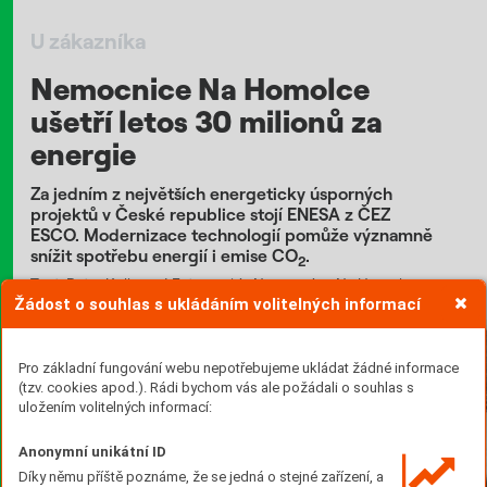
U zákazníka
Nemocnice Na Homolce
ušetří letos 30 milionů za
energie
Za jedním z největších energeticky úsporných
projektů v České republice stojí ENESA z ČEZ
ESCO. Modernizace technologií pomůže významně
snížit spotřebu energií i emise CO
.
2
Text: Petra Kollerová Foto: archiv Nemocnice Na Homolce
Žádost o souhlas s ukládáním volitelných informací
Pro základní fungování webu nepotřebujeme ukládat žádné informace
(tzv. cookies apod.). Rádi bychom vás ale požádali o souhlas s
uložením volitelných informací:
Anonymní unikátní ID
Díky němu příště poznáme, že se jedná o stejné zařízení, a