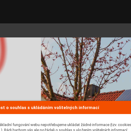
st o souhlas s ukládáním volitelných informací
ákladní fungování webu nepotřebujeme ukládat žádné informace (tzv. cookie
). Rádi bychom vás ale požádali o souhlas s uložením volitelných informací: