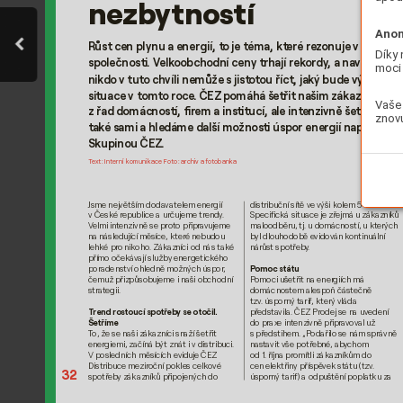
n
e
zb
ytn
o
s
tí
Anon
R
ůst cen plynu a energií, t
o je téma, kt
eré re
zonuje v celé 
Díky 
společnosti. V
elk
oobchodní ceny trhají rek
ordy
, a navíc 
moci 
nik
do v tuto chvíli nem
ůže s jist
otou říct, jaký bude výv
oj 
situace v tom
to roce
. ČEZ pomáhá šetřit našim z
ákazníkům 
Vaše 
z řad domácno
stí, fir
em a institucí, ale inten
zivně šetříme 
znovu
tak
é sami a hledáme další možnosti úspor ener
gií napříč 
Skupinou ČEZ.
T
e
xt: Int
erní kom
unikace 
F
oto: archiv a f
otobanka
Jsme největším doda
vatelem ener
gií 
distribuční sítě v
e výši kolem 5 %. 
v České r
epublice a určujeme tr
endy
. 
Specifická situace je zř
ejmá u záka
zníků 
V
elmi int
enzivně se prot
o připra
vujeme 
maloodběru, tj. u dom
ácností, u kt
erých 
na násled
ující měsíce, kt
eré nebudou
byl dlouhodobě e
vidov
án kontinuální 
lehké pr
o nikoho
. Zák
azníci od n
ás tak
é 
nárůst spo
třeb
y
. 
přímo očekáv
ají služby energe
tického 
poradenství 
ohledně možných úspor
, 
Pomoc st
átu
čemuž přizpůsobujeme i naši obchodní 
Pomoci uše
třit na ener
giích má 
strat
egii. 
domácnost
em alespoň částečně 
tzv
. úsporný tarif
, který vláda 
předs
ta
vila. ČEZ Prodej se n
a uvedení 
T
rend ros
toucí spotř
eby se otočil. 
do prax
e intenzivně připr
avov
al už 
Šetříme
T
o, že s
e naši z
ákazníci sn
aží šetřit 
s předs
tihem. „Podařilo s
e nám spr
ávně 
energiemi, z
ačíná být znát i v distribuci. 
nast
avit vše potř
ebné
, aby
chom 
V posledních měsících evid
uje ČEZ 
od 1. října pr
omítli zákazník
ům do 
Distribuce me
ziroční pokle
s celko
vé 
cen elektřiny příspě
vek st
átu (tzv
. 
32
spotř
eby z
ákazníků připojených do 
úsporný tarif) a odpuš
tění popl
atku z
a 