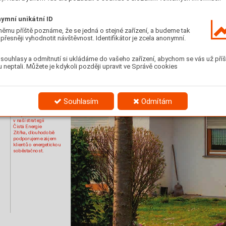
ymní unikátní ID
němu příště poznáme, že se jedná o stejné zařízení, a budeme tak
přesněji vyhodnotit návštěvnost. Identifikátor je zcela anonymní.
souhlasy a odmítnutí si ukládáme do vašeho zařízení, abychom se vás už příš
 neptali. Můžete je kdykoli později upravit ve Správě cookies
Souhlasím
Odmítám
Jak jsme si stano
vili 
v naší str
ategii 
Čistá Ener
gie 
Zítřka, dlouhodobě 
podporujeme zájem 
klientů o ener
getickou 
soběst
ačnost.