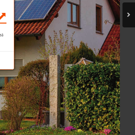
tě
33