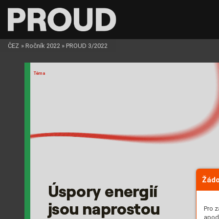
ČEZ
»
Ročník 2022
»
PROUD 3/2022
Té
m
a
Žádo
Úspory ener
gi
í 
jso
u napr
os
to
u 
Pro z
apod.