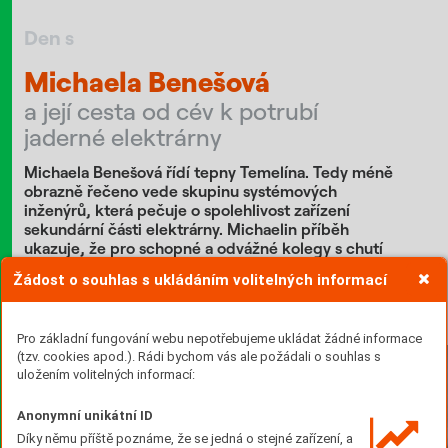
Den s
Michaela Benešová
a její cesta od cév k potrubí
jaderné elektrárny
Michaela Benešová řídí tepny Temelína. Tedy méně
obrazně řečeno vede skupinu systémových
inženýrů, která pečuje o spolehlivost zařízení
sekundární části elektrárny. Michaelin příběh
ukazuje, že pro schopné a odvážné kolegy s chutí
učit se nové věci jsou dveře ke kariérnímu růstu
Žádost o souhlas s ukládáním volitelných informací
v ČEZ otevřené.
Text: Marie Šplíchalová Foto: Jan Luxík
Pro základní fungování webu nepotřebujeme ukládat žádné informace
(tzv. cookies apod.). Rádi bychom vás ale požádali o souhlas s
uložením volitelných informací:
Anonymní unikátní ID
Díky němu příště poznáme, že se jedná o stejné zařízení, a