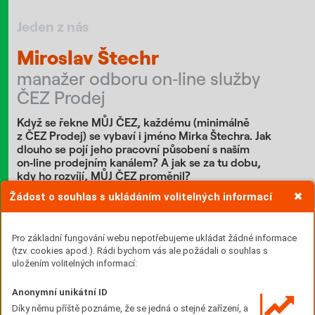
Jeden z nás
Miroslav Štechr
manažer odboru on‑line služby
ČEZ Prodej
Když se řekne MŮJ ČEZ, každému (minimálně
z ČEZ Prodej) se vybaví i jméno Mirka Štechra. Jak
dlouho se pojí jeho pracovní působení s naším
on‑line prodejním kanálem? A jak se za tu dobu,
kdy ho rozvíjí, MŮJ ČEZ proměnil?
Text: Kateřina Militká Foto: osobní archiv kolegy
Žádost o souhlas s ukládáním volitelných informací
Pro základní fungování webu nepotřebujeme ukládat žádné informace
(tzv. cookies apod.). Rádi bychom vás ale požádali o souhlas s
uložením volitelných informací:
Anonymní unikátní ID
Díky němu příště poznáme, že se jedná o stejné zařízení, a