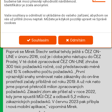
budeme tak moci přesněji vyhodnotit návštěvnost.
Identifikátor je zcela anonymní.
Vaše souhlasy a odmítnutí si ukládáme do vašeho zařízení, abychom se
vás už příště znovu neptali. Můžete je kdykoli později upravit ve Správě
cookies
Souhlasím
Odmítám
Poprvé se Mirek Štechr setkal tehdy ještě s ČEZ ON-
LINE v únoru 2016, což je i doba jeho nástupu do ČEZ
Prodej. V té době zpracovával ČEZ ON-LINE zhruba
300 tisíc požadavků ročně, což představovalo méně
než 10 % celkového počtu požadavků. „První
výraznější snahy směrovat naše zákazníky do on‑line
prostředí začaly přibližně od roku 2019. A už rok nato
jsme poprvé překročili milion zpracovaných
požadavků. Zásadní zlom ale přišel až v roce 2022,
kdy jsme spustili MŮJ ČEZ a odbavili 5,2 milionu
zákaznických požadavků. V červnu 2023 pak přibyla
i nová mobilní aplikace,“ vzpomíná Mirek.