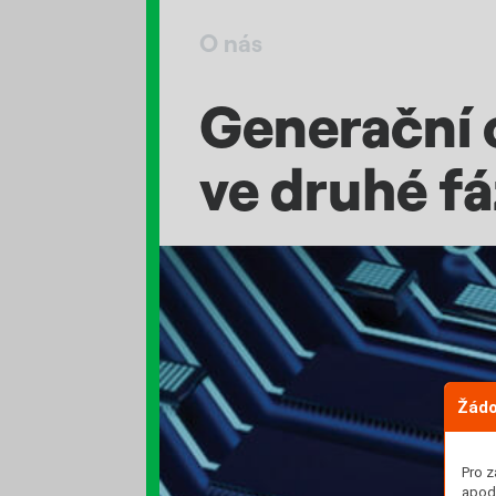
O nás
Generační 
ve druhé fá
Žádo
Pro z
apod.