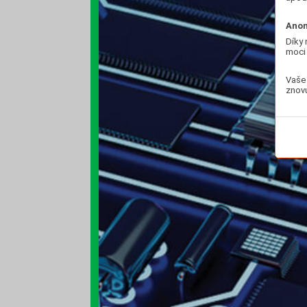
Anon
Díky 
moci 
Vaše 
znovu