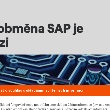
obměna SAP je
zi
st o souhlas s ukládáním volitelných informací
ákladní fungování webu nepotřebujeme ukládat žádné informace (tzv. cookie
). Rádi bychom vás ale požádali o souhlas s uložením volitelných informací: